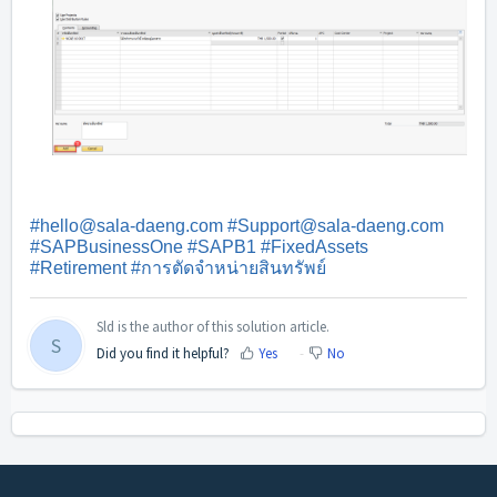
#hello@sala-daeng.com #Support@sala-daeng.com
#SAPBusinessOne #SAPB1 #FixedAssets
#Retirement #การตัดจำหน่ายสินทรัพย์
Sld is the author of this solution article.
S
Did you find it helpful?
Yes
No