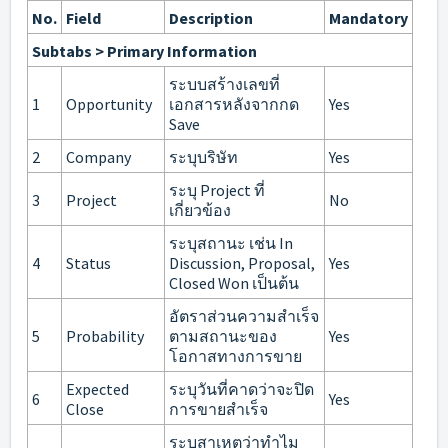
No.
Field
Description
Mandatory
Subtabs > Primary Information
ระบบสร้างเลขที่
1
Opportunity
เอกสารหลังจากกด
Yes
Save
2
Company
ระบุบริษัท
Yes
ระบุ Project ที่
3
Project
No
เกี่ยวข้อง
ระบุสถานะ เช่น In
4
Status
Discussion, Proposal,
Yes
Closed Won เป็นต้น
อัตราส่วนความสำเร็จ
5
Probability
ตามสถานะของ
Yes
โอกาสทางการขาย
Expected
ระบุวันที่คาดว่าจะปิด
6
Yes
Close
การขายสำเร็จ
ระบุสาเหตุว่าทำไม