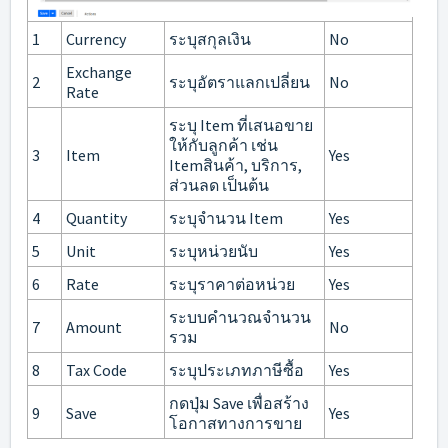
1
Currency
ระบุสกุลเงิน
No
Exchange
2
ระบุอัตราแลกเปลี่ยน
No
Rate
ระบุ Item ที่เสนอขาย
ให้กับลูกค้า เช่น
3
Item
Yes
Itemสินค้า, บริการ,
ส่วนลด เป็นต้น
4
Quantity
ระบุจำนวน Item
Yes
5
Unit
ระบุหน่วยนับ
Yes
6
Rate
ระบุราคาต่อหน่วย
Yes
ระบบคำนวณจำนวน
7
Amount
No
รวม
8
Tax Code
ระบุประเภทภาษีซื้อ
Yes
กดปุ่ม Save เพื่อสร้าง
9
Save
Yes
โอกาสทางการขาย