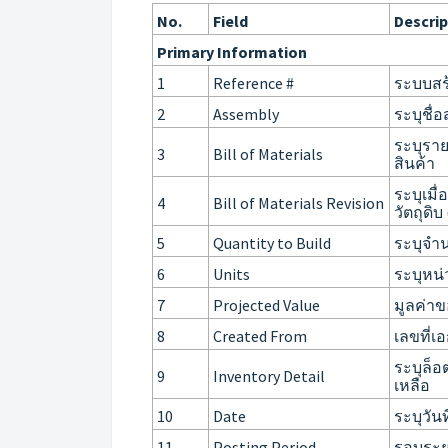
No.
Field
Descrip
Primary Information
1
Reference #
ระบบสร
2
Assembly
ระบุชื่
ระบุรา
3
Bill of Materials
สินค้า
ระบุเมื
4
Bill of Materials Revision
วัตถุดิ
5
Quantity to Build
ระบุจำน
6
Units
ระบุหน่
7
Projected Value
มูลค่า
8
Created From
เลขที่เ
ระบุล็อ
9
Inventory Detail
เหลือ
10
Date
ระบุวันท
11
Posting Period
รอบระย