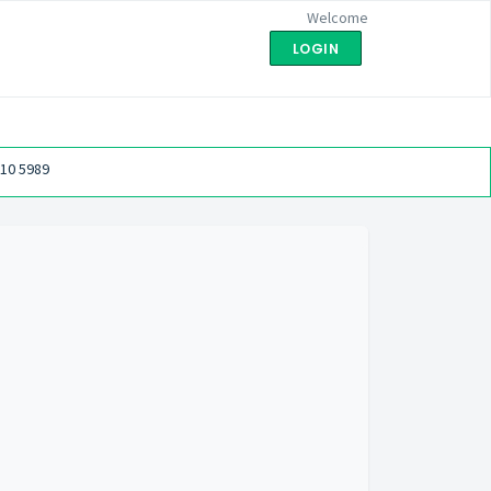
Welcome
LOGIN
110 5989