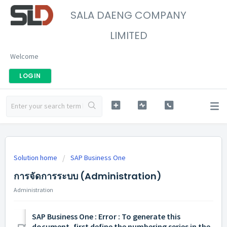
SALA DAENG COMPANY
LIMITED
Welcome
LOGIN
Solution home
SAP Business One
การจัดการระบบ (Administration)
Administration
SAP Business One : Error : To generate this
document, first define the numbering series in the